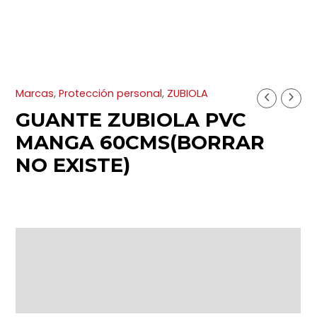
Ir
al
contenido
Marcas
,
Protección personal
,
ZUBIOLA
GUANTE ZUBIOLA PVC
MANGA 60CMS(BORRAR
NO EXISTE)
Descripción
Información adicional
Valoraciones (0)