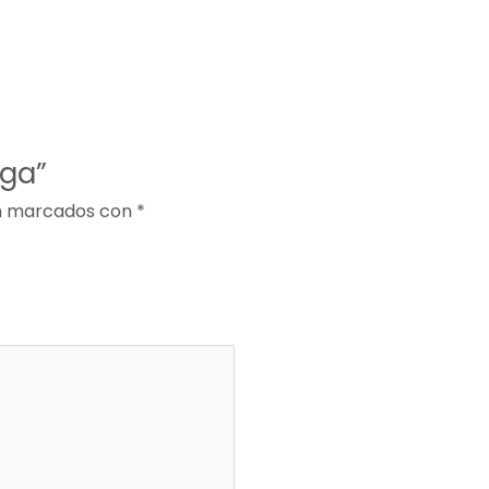
ega”
án marcados con
*