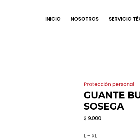
INICIO
NOSOTROS
SERVICIO T
Guante
Protección personal
Builder
GUANTE BU
Látex
SOSEGA
Sosega
$
9.000
cantidad
L – XL